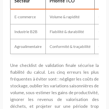
Secteur
Priorité TCO
Méth
E-commerce
Volume & rapidité
Coût p
Industrie B2B
Fiabilité & durabilité
Coût l
Agroalimentaire
Conformité & traçabilité
Coût q
Une checklist de validation finale sécurise la
fiabilité du calcul. Les cinq erreurs les plus
fréquentes à éviter sont : négliger les coûts de
stockage, oublier les variations saisonnières de
volume, sous-estimer les gains de productivité,
ignorer les revenus de valorisation des
déchets, et projeter sur une période trop