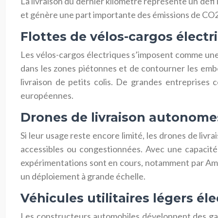
La livraison du dernier kilomètre représente un défi 
et génère une part importante des émissions de CO2.
Flottes de vélos-cargos électr
Les vélos-cargos électriques s’imposent comme une so
dans les zones piétonnes et de contourner les embo
livraison de petits colis. De grandes entreprise
européennes.
Drones de livraison autonomes 
Si leur usage reste encore limité, les drones de li
accessibles ou congestionnées. Avec une capacité d
expérimentations sont en cours, notamment par Amaz
un déploiement à grande échelle.
Véhicules utilitaires légers él
Les constructeurs automobiles développent des gam