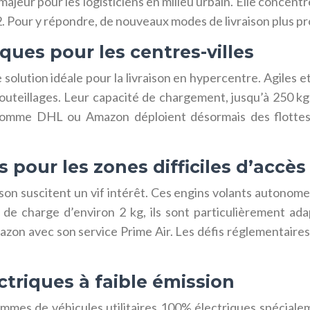
majeur pour les logisticiens en milieu urbain. Elle concen
 Pour y répondre, de nouveaux modes de livraison plus pr
iques pour les centres-villes
lution idéale pour la livraison en hypercentre. Agiles et
uteillages. Leur capacité de chargement, jusqu’à 250 kg, 
s comme DHL ou Amazon déploient désormais des flotte
pour les zones difficiles d’accès
vraison suscitent un vif intérêt. Ces engins volants auton
e charge d’environ 2 kg, ils sont particulièrement adapté
on avec son service Prime Air. Les défis réglementaires
ectriques à faible émission
mes de véhicules utilitaires 100% électriques spécialem