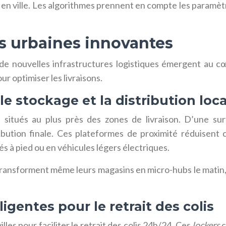
 en ville. Les algorithmes prennent en compte les paramèt
es urbaines innovantes
e, de nouvelles infrastructures logistiques émergent au cœ
r optimiser les livraisons.
e stockage et la distribution loc
 situés au plus près des zones de livraison. D’une s
ibution finale. Ces plateformes de proximité réduisent 
és à pied ou en véhicules légers électriques.
nsforment même leurs magasins en micro-hubs le matin, a
gentes pour le retrait des colis
les pour faciliter le retrait des colis 24h/24. Ces
lockers
c