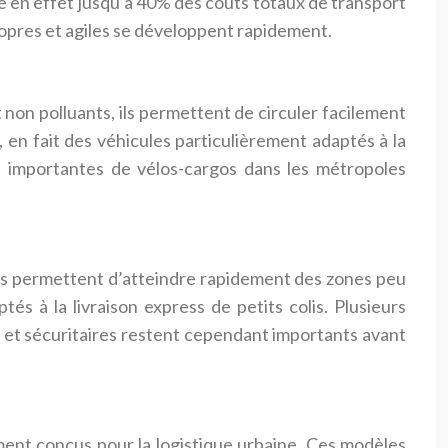
tre en effet jusqu’à 40% des coûts totaux de transport
opres et agiles se développent rapidement.
 non polluants, ils permettent de circuler facilement
en fait des véhicules particulièrement adaptés à la
s importantes de vélos-cargos dans les métropoles
omes permettent d’atteindre rapidement des zones peu
s à la livraison express de petits colis. Plusieurs
 et sécuritaires restent cependant importants avant
ent conçus pour la logistique urbaine. Ces modèles